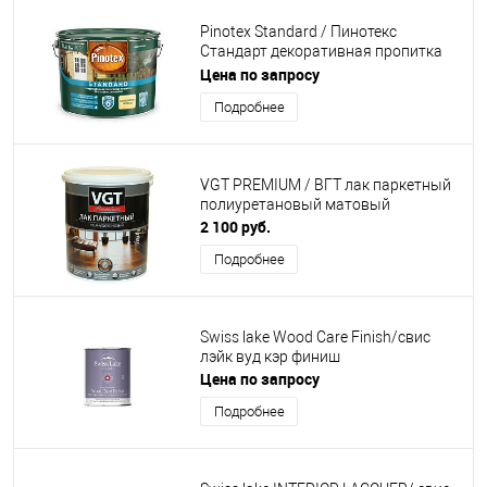
Pinotex Standard / Пинотекс
Стандарт декоративная пропитка
для внутренних и наружных работ
Цена по запросу
Подробнее
VGT PREMIUM / ВГТ лак паркетный
полиуретановый матовый
2 100 руб.
Подробнее
Swiss lake Wood Care Finish/свис
лэйк вуд кэр финиш
Цена по запросу
Подробнее