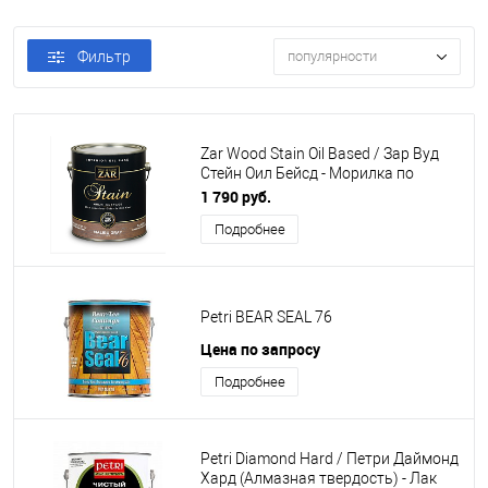
Фильтр
популярности
Zar Wood Stain Oil Based / Зар Вуд
Стейн Оил Бейсд - Морилка по
дереву на масляной основе
1 790 руб.
Подробнее
Petri BEAR SEAL 76
Цена по запросу
Подробнее
Petri Diamond Hard / Петри Даймонд
Хард (Алмазная твердость) - Лак