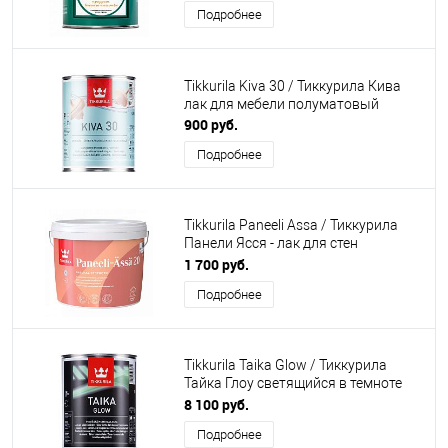
Подробнее
Tikkurila Kiva 30 / Тиккурила Кива
лак для мебели полуматовый
900 руб.
Подробнее
Tikkurila Paneeli Assa / Тиккурила
Панели Ясся - лак для стен
акриловый
1 700 руб.
Подробнее
Tikkurila Taika Glow / Тиккурила
Тайка Глоу светящийся в темноте
лак
8 100 руб.
Подробнее