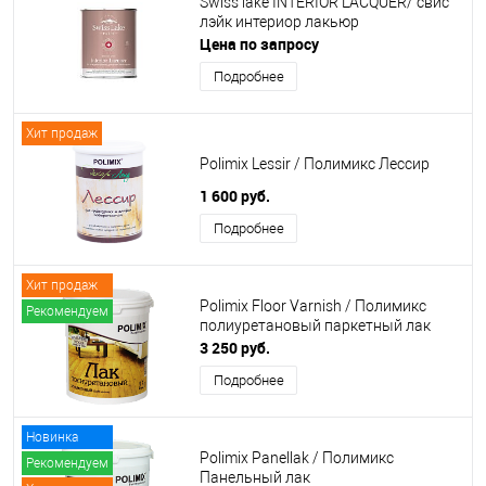
Swiss lake INTERIOR LACQUER/ свис
лэйк интериор лакьюр
Цена по запросу
Подробнее
Хит продаж
Polimix Lessir / Полимикс Лессир
1 600 руб.
Подробнее
Хит продаж
Polimix Floor Varnish / Полимикс
Рекомендуем
полиуретановый паркетный лак
3 250 руб.
Подробнее
Новинка
Polimix Panellak / Полимикс
Рекомендуем
Панельный лак