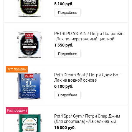
полиуретановый матовый
5 100 руб.
Подробнее
PETRI POLYSTAIN / Петри Полистейн
- Лак полиуретановый цветной
1 550 руб.
Подробнее
Хит продаж
Petri Dream Boat / Петри Дрим Бот -
Лак на водной основе
6 100 руб.
Подробнее
Распродажа
Petri Spar Gym / Петри Спар Джим
(Для спортзала) - Лак алкидный
16 000 руб.