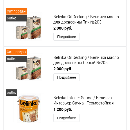
Хит продаж
Belinka Oil Decking / Белинка масло
outlet
для древесины Тик №203
2 000 руб.
Подробнее
Хит продаж
Belinka Oil Decking / Белинка масло
outlet
для древесины Серый №205
2 000 руб.
Подробнее
outlet
Belinka Interier Sauna / Белинка
Интерьер Сауна - Термостойкая
лазурь
1 200 руб.
Подробнее