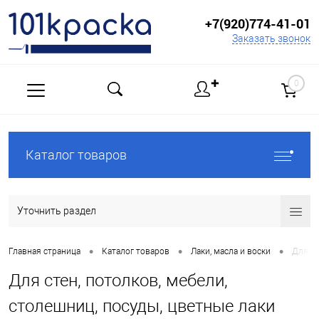
+7(920)774-41-01
Заказать звонок
✚
0
Каталог товаров
Уточнить раздел
•
•
•
Главная страница
Каталог товаров
Лаки, масла и воски
Для ст
Для стен, потолков, мебели,
столешниц, посуды, цветные лаки