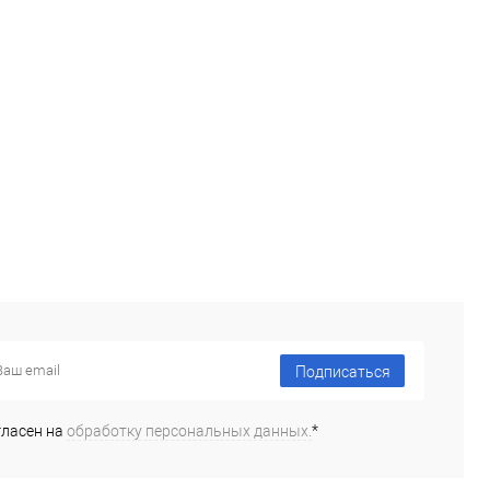
ранное
Недоступно
В избранное
Недоступно
каталога:
Элемент каталога:
 SL-707 / Полимикс
Polimix ST-137 / Полимикс
- финишная
СТ-137 (Базовая) Шпаклевка
ка для АВД
для АВД
Фасовка:
16 кг
Подписаться
гласен на
обработку персональных данных.
*