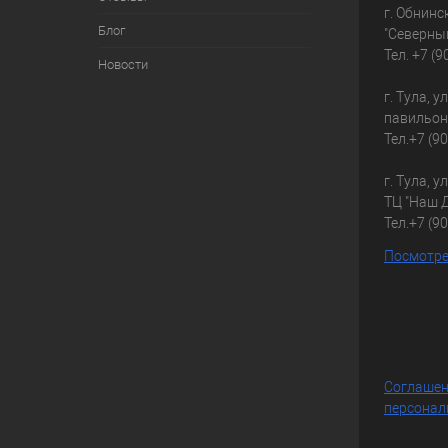
г. Обнинс
Блог
"Северны
Тел.
+7 (9
Новости
г. Тула, у
павильон
Тел.
+7 (9
г. Тула, у
ТЦ "Наш 
Тел.
+7 (9
Посмотре
Соглашен
персонал