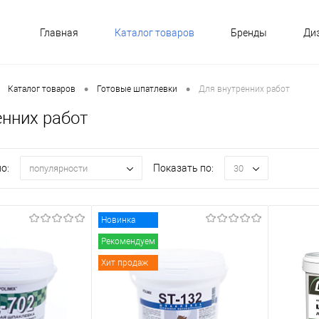
Главная
Каталог товаров
Бренды
Ди
•
•
Каталог товаров
Готовые шпатлевки
Для внутренних работ
енних работ
о:
Показать по:
популярности
30
Новинка
Рекомендуем
Хит продаж