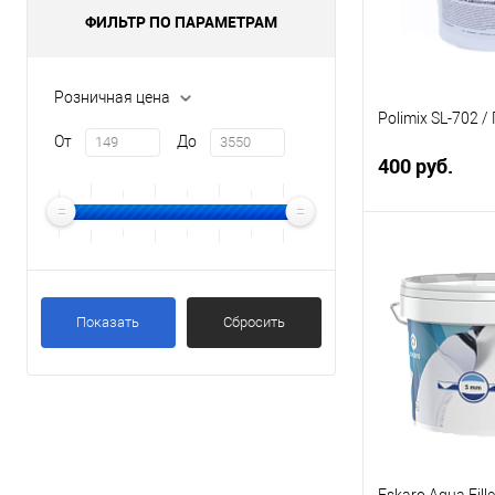
ФИЛЬТР ПО ПАРАМЕТРАМ
Розничная цена
Polimix SL-702 
От
До
400 руб.
В 
Купить в 1 кл
Показать
Сбросить
В избранное
Элемент каталог
Polimix SL-702 
СЛ-702
Фасовка:
Eskaro Aqua Fill