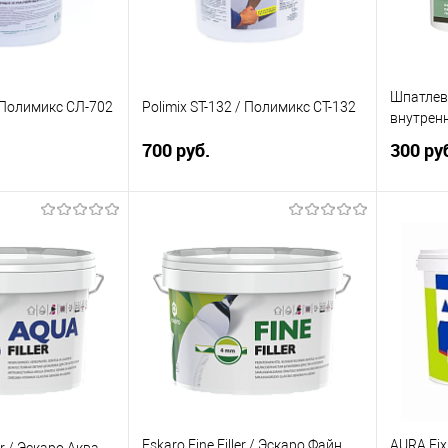
Шпатлев
/ Полимикс СЛ-702
Polimix ST-132 / Полимикс СТ-132
внутрен
700 руб.
300 ру
корзину
В корзину
ик
Сравнение
Купить в 1 клик
Сравнение
Купит
Под заказ
В избранное
Под заказ
В изб
а:
Элемент каталога:
Элемент 
/ Полимикс
Polimix ST-132 / Полимикс
Шпатле
СТ-132
для вну
Фасовка:
Фасовка:
Eskaro Fine Filler / Эскаро Файн
AURA Fix 
er / Эскаро Аква