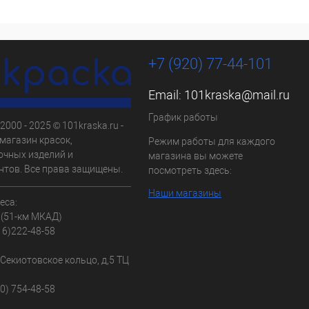
+7 (920) 77-44-101
Email:
101kraska@mail.ru
График работы
2000 - 2025 © 101kraska.ru -
магазин красок,
Режим работы для каждого
очных изделий и
магазина вы можете
нтов. Все права защищены.
посмотреть здесь:
Наши магазины
еса:
 (51-км МКАД)
16)222-48-58
, Секиотовское кольцо, д,5 ТЦ
30) 754-48-58