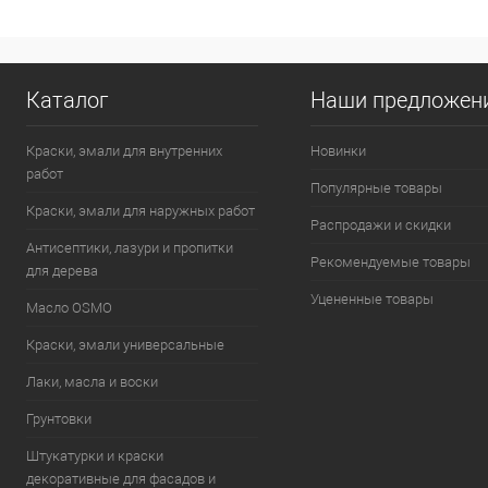
выравнивающая
Фасовка:
25 кг
Каталог
Наши предложен
Краски, эмали для внутренних
Новинки
работ
Популярные товары
Краски, эмали для наружных работ
Распродажи и скидки
Антисептики, лазури и пропитки
Рекомендуемые товары
для дерева
Уцененные товары
Масло OSMO
Краски, эмали универсальные
Лаки, масла и воски
Грунтовки
Штукатурки и краски
декоративные для фасадов и