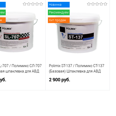
Новинка
Подписаться
Подписаться
уем
Рекомендуем
аж
Хит продаж
ь в 1 клик
К сравнению
Купить в 1 клик
К сравнению
ранное
Недоступно
В избранное
Недоступно
каталога:
Элемент каталога:
Sprayplaster FC /
PROMALER ALL PURPOSE
 Спрейпластер -
Шпатлевка полимерная 11,5 л
я шпаклёвка для
ированного
ия
SL-707 / Полимикс СЛ-707
Polimix ST-137 / Полимикс СТ-137
ная шпаклевка для АВД
(Базовая) Шпаклевка для АВД
уб.
2 900 руб.
Подписаться
Подписаться
ь в 1 клик
К сравнению
Купить в 1 клик
К сравнению