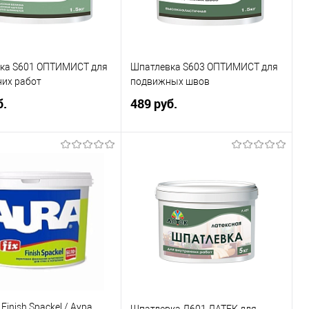
ка S601 ОПТИМИСТ для
Шпатлевка S603 ОПТИМИСТ для
них работ
подвижных швов
б.
489 руб.
Подписаться
Подписаться
ь в 1 клик
Сравнение
Купить в 1 клик
Сравнение
ранное
Недоступно
В избранное
Недоступно
каталога:
Элемент каталога:
вка S601 ОПТИМИСТ
Шпатлевка S603 ОПТИМИСТ
тренних работ
для подвижных швов
Фасовка:
Finish Spackel / Аура
Шпатлевка Л601 ЛАТЕК для