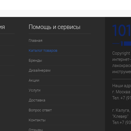
 (200 мкм)
финишная (зеленая крышка)
Фасовка:
28 кг
ия
Помощь и сервисы
Главная
Каталог товаров
Copyright 
интернет-
Бренды
лакокрас
Дизайнерам
инструме
Акции
Наши адр
Услуги
г. Москва
Тел.
+7 (9
Доставка
Вопрос ответ
г. Калуга
"Клевер"
Контакты
Тел.
+7 (9
Отзывы