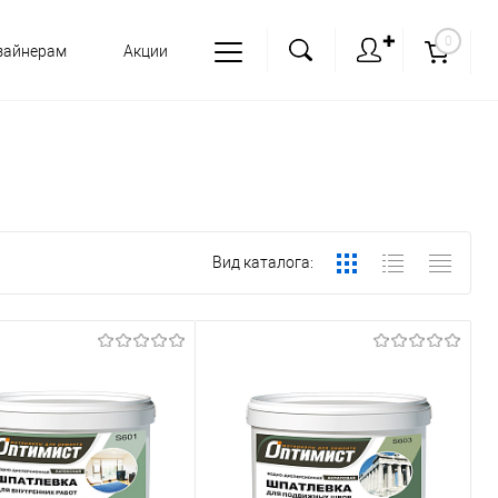
✚
0
зайнерам
Акции
Вид каталога: