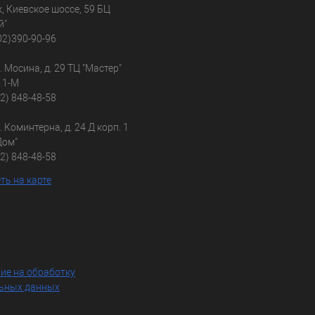
к, Киевское шоссе, 59 БЦ
й"
02)390-90-96
л. Мосина, д. 29 ТЦ "Мастер"
 1-М
02) 848-48-58
л. Коминтерна, д. 24 Д корп. 1
Дом"
02) 848-48-58
ть на карте
ие на обработку
ьных данных