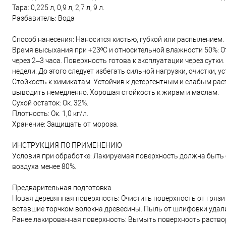
Тара: 0,225 л, 0,9 л, 2,7 л, 9 л.
Разбавитель: Вода
Способ нанесения: Наносится кистью, губкой или распылением.
Время высыхания при +23ºС и относительной влажности 50%: О
через 2–3 часа. Поверхность готова к эксплуатации через сутк
недели. До этого следует избегать сильной нагрузки, очистки,
Стойкость к химикатам: Устойчив к детергентным и слабым раст
выводить немедленно. Хорошая стойкость к жирам и маслам.
Сухой остаток: Ок. 32%.
Плотность: Ок. 1,0 кг/л.
Хранение: Защищать от мороза.
ИНСТРУКЦИЯ ПО ПРИМЕНЕНИЮ
Условия при обработке: Лакируемая поверхность должна быть 
воздуха менее 80%.
Предварительная подготовка
Новая деревянная поверхность: Очистить поверхность от грязи
вставшие торчком волокна древесины. Пыль от шлифовки удал
Ранее лакированная поверхность: Вымыть поверхность раствор