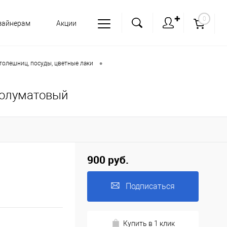
✚
0
зайнерам
Акции
•
столешниц, посуды, цветные лаки
 полуматовый
900 руб.
Подписаться
Купить в 1 клик