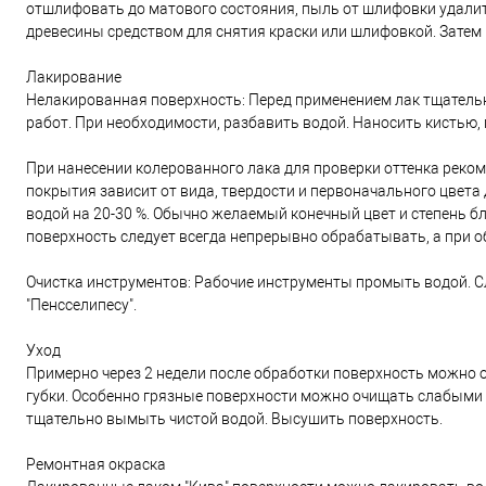
отшлифовать до матового состояния, пыль от шлифовки удалит
древесины средством для снятия краски или шлифовкой. Затем
Лакирование
Нелакированная поверхность: Перед применением лак тщательн
работ. При необходимости, разбавить водой. Наносить кистью,
При нанесении колерованного лака для проверки оттенка реком
покрытия зависит от вида, твердости и первоначального цвета 
водой на 20-30 %. Обычно желаемый конечный цвет и степень бл
поверхность следует всегда непрерывно обрабатывать, а при о
Очистка инструментов: Рабочие инструменты промыть водой. С
"Пенсселипесу".
Уход
Примерно через 2 недели после обработки поверхность можно
губки. Особенно грязные поверхности можно очищать слабыми
тщательно вымыть чистой водой. Высушить поверхность.
Ремонтная окраска