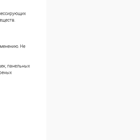
 лессирующих
веществ.
именению. Не
шек, панельных
ореных