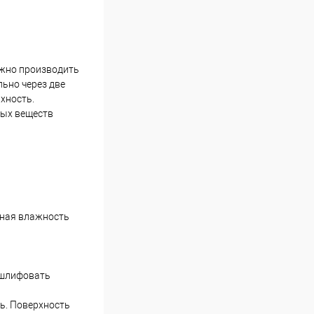
ожно производить
льно через две
хность.
ных веществ
ьная влажность
отшлифовать
ь. Поверхность