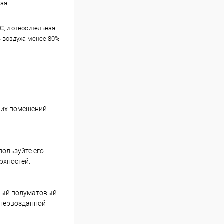
вая
С, и относительная
 воздуха менее 80%
хих помещений.
пользуйте его
рхностей.
дный полуматовый
е первозданной