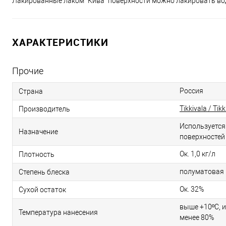
Лакированные лаком "Кива" поверхности можно лакировать вод
ХАРАКТЕРИСТИКИ
Прочие
Россия
Страна
Tikkivala / Tik
Производитель
Используется
Назначение
поверхностей
Ок. 1,0 кг/л
Плотность
полуматовая
Степень блеска
Ок. 32%
Сухой остаток
выше +10ºС, 
Температура нанесения
менее 80%