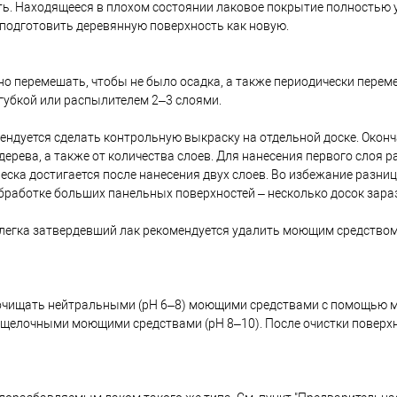
ь. Находящееся в плохом состоянии лаковое покрытие полностью 
 подготовить деревянную поверхность как новую.
о перемешать, чтобы не было осадка, а также периодически перем
 губкой или распылителем 2–3 слоями.
ендуется сделать контрольную выкраску на отдельной доске. Окон
дерева, а также от количества слоев. Для нанесения первого слоя р
еска достигается после нанесения двух слоев. Во избежание разниц
бработке больших панельных поверхностей – несколько досок зараз
легка затвердевший лак рекомендуется удалить моющим средством
 очищать нейтральными (pH 6–8) моющими средствами с помощью м
 щелочными моющими средствами (pH 8–10). После очистки поверх