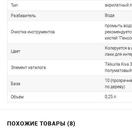
акрилатный л
Тип
Вода
Разбавитель
промыть водо
Очистка инструментов
рекомендуетс
кистей "Пенсс
Колеруется в
Цвет
лаки для инт
Tikkurila Kiva
Элемент каталога
полуматовый 
10 (прозрачна
База
по дереву)
0,25 л
Объём
ПОХОЖИЕ ТОВАРЫ (8)