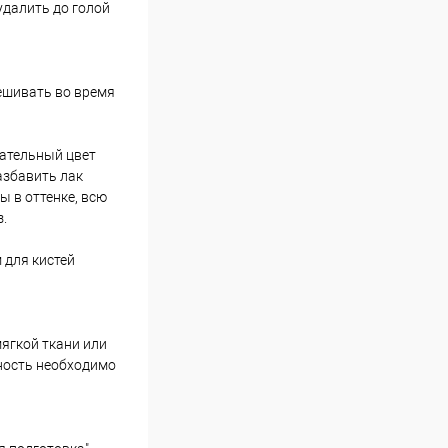
удалить до голой
ешивать во время
чательный цвет
азбавить лак
ы в оттенке, всю
.
 для кистей
ягкой ткани или
ность необходимо