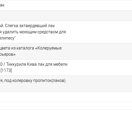
ак
й. Слегка затвердевший лак
я удалить моющим средством для
елипесу"
 цвета из каталога «Колеруемые
ерьеров»
 30 / Тиккурила Кива лак для мебели
[1173]
я, под колеровку пропиток(лаков)