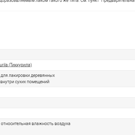
оразбавляемым лаком такого же типа. См. пункт "Предварительная
kurila (Тиккурила)
 для лакировки деревянных
 внутри сухих помещений
и относительная влажность воздуха