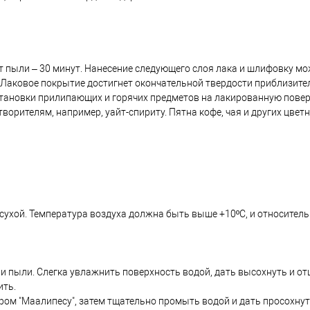
т пыли – 30 минут. Нанесение следующего слоя лака и шлифовку м
и. Лаковое покрытие достигнет окончательной твердости приблизите
 установки прилипающих и горячих предметов на лакированную повер
ворителям, например, уайт-спириту. Пятна кофе, чая и других цвет
сухой. Температура воздуха должна быть выше +10ºС, и относител
 и пыли. Слегка увлажнить поверхность водой, дать высохнуть и 
ить.
ом "Маалипесу", затем тщательно промыть водой и дать просохнут