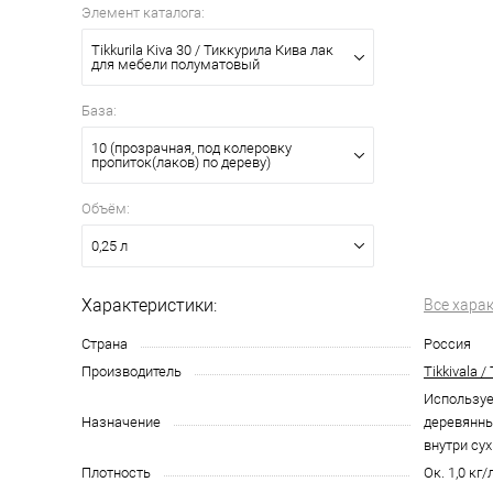
Элемент каталога:
Tikkurila Kiva 30 / Тиккурила Кива лак
для мебели полуматовый
База:
10 (прозрачная, под колеровку
пропиток(лаков) по дереву)
Объём:
0,25 л
Характеристики:
Все хара
Страна
Россия
Производитель
Tikkivala /
Используе
Назначение
деревянны
внутри су
Плотность
Ок. 1,0 кг/