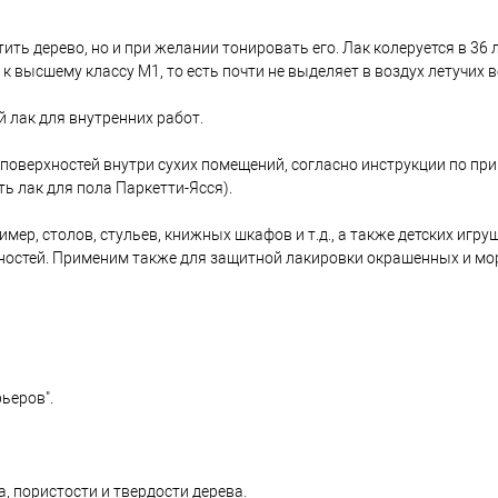
ить дерево, но и при желании тонировать его. Лак колеруется в 36
к высшему классу М1, то есть почти не выделяет в воздух летучих 
 лак для внутренних работ.
поверхностей внутри сухих помещений, согласно инструкции по пр
ь лак для пола Паркетти-Ясся).
ер, столов, стульев, книжных шкафов и т.д., а также детских игру
рхностей. Применим также для защитной лакировки окрашенных и м
ьеров".
а, пористости и твердости дерева.