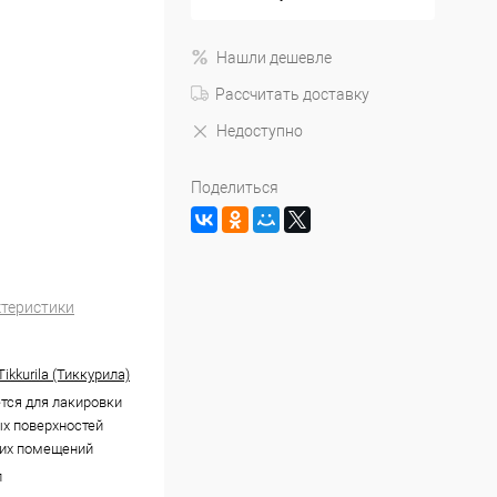
Нашли дешевле
Рассчитать доставку
Недоступно
Поделиться
ктеристики
 Tikkurila (Тиккурила)
тся для лакировки
х поверхностей
хих помещений
л