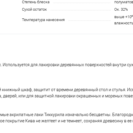
Степень блеска
полумато
Сухой остаток
Ок. 32%
выше +10º
Температура нанесения
влажность
 Используется для лакировки деревянных поверхностей внутри су
книжный шкаф, защитит от времени деревянный стол и стулья. Ис
ов, дверей, или для защитной лакировки окрашенных и мореных пове
емые акрилатные лаки Тиккурила изначально бесцветны. Благоро
ое покрытие Кива не желтеет и не темнеет, сохраняя древесину в е