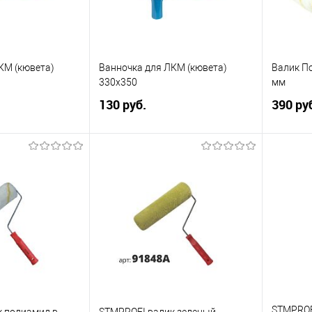
КМ (кювета)
Ванночка для ЛКМ (кювета)
Валик П
330x350
мм
130 руб.
390 ру
писаться
Подписаться
ик
Сравнение
Купить в 1 клик
Сравнение
Купит
Недоступно
В избранное
Недоступно
В изб
а:
Элемент каталога:
Элемент 
КМ (кювета)
Ванночка для ЛКМ (кювета)
Валик П
330x350
8х48х24
STMPROF
 полиамид в
STMPROFI валик зеленый