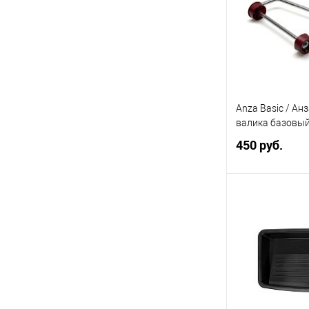
В избранное
Элемент каталог
Валик Полиакри
8х48х180 мм
Anza Basic / Ан
валика базовы
450 руб.
Под
Купить в 1 кл
В избранное
Элемент каталог
Anza Basic / Ан