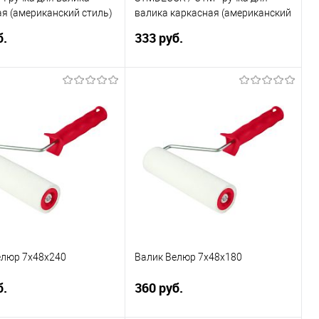
я (американский стиль)
валика каркасная (американский
стиль) G001
б.
333 руб.
Подписаться
В корзину
ь в 1 клик
Сравнение
Купить в 1 клик
Сравнение
ранное
Недоступно
В избранное
Под заказ
каталога:
Элемент каталога:
I ручка для валика
STMDECOR / СТМ - ручка для
ая (американский
валика каркасная
G006
(американский стиль) G001
елюр 7х48х240
Валик Велюр 7х48х180
б.
360 руб.