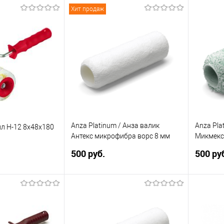
Хит продаж
писаться
Подписаться
ик
Сравнение
Купить в 1 клик
Сравнение
Купит
Недоступно
В избранное
Недоступно
В изб
а:
Элемент каталога:
Элемент 
-валик
STMPROFI валик полиамид с
Валик В
 полиамид
желтой полосой 91101
Anza Platinum / Анза валик
Anza Pla
л H-12 8х48х180
Антекс микрофибра ворс 8 мм
Микмекс
(белый)
(бирюзо
500 руб.
500 ру
писаться
Подписаться
ик
Сравнение
Купить в 1 клик
Сравнение
Купит