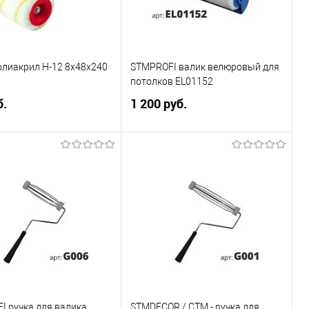
олиакрил H-12 8х48х240
STMPROFI валик велюровый для
потолков EL01152
б.
1 200 руб.
Подписаться
Подписаться
ь в 1 клик
Сравнение
Купить в 1 клик
Сравнение
ранное
Недоступно
В избранное
Недоступно
каталога:
Элемент каталога:
олиакрил H-12
STMPROFI валик велюровый
0 мм
для потолков EL01152
I ручка для валика
STMDECOR / СТМ - ручка для