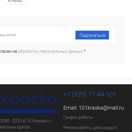
Вперед
Подписаться
гласен на
обработку персональных данных.
*
+7 (920) 77-44-101
Email:
101kraska@mail.ru
График работы
2000 - 2025 © 101kraska.ru -
магазин красок,
Режим работы для каждого