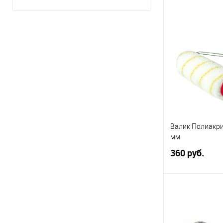
Под
Купить в 1 кл
В избранное
Элемент каталог
STMPROFI мини
желто-зеленый
41851X
Валик Полиакри
мм
360 руб.
Под
Купить в 1 кл