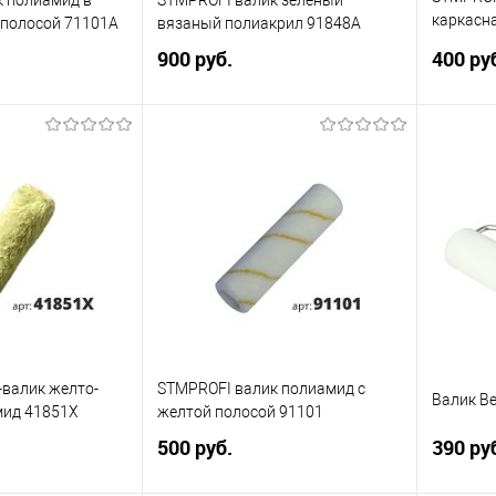
каркасна
й полосой 71101A
вязаный полиакрил 91848A
G006
900 руб.
400 ру
писаться
Подписаться
ик
Сравнение
Купить в 1 клик
Сравнение
Купит
Недоступно
В избранное
Недоступно
В изб
а:
Элемент каталога:
Элемент 
 полиамид в
STMPROFI валик зеленый
STMPROF
 полосой
вязаный полиакрил 91848A
каркасн
стиль) 
валик желто-
STMPROFI валик полиамид с
Валик В
мид 41851X
желтой полосой 91101
500 руб.
390 ру