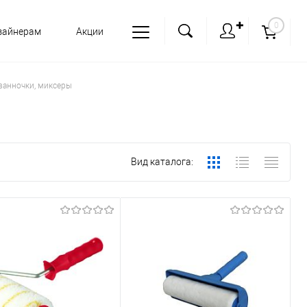
✚
0
зайнерам
Акции
 ванночки, миксеры
Вид каталога: