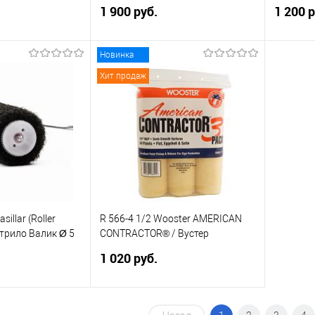
ольшой валик 45
большой валик 45 см
валик 23
1 900 руб.
1 200 р
Новинка
корзину
В корзину
Хит продаж
ик
Сравнение
Купить в 1 клик
Сравнение
Купит
Под заказ
В избранное
Под заказ
В изб
а:
Элемент каталога:
Элемент 
llingdog
0014 Rollingdog Exterion 450
00300 Ro
 мм /
мм / Роллингдог Премиум
мм / Ро
ер-микро 450
Полиамид большой валик 45
Полиами
ик 45 см
см
бюгель 
sillar (Roller
R 566-4 1/2 Wooster AMERICAN
нтрило Валик Ø 5
CONTRACTOR® / Вустер
110 мм
Американ Контрактор Малярный
1 020 руб.
Мини-Валик ВЯЗАНЫЙ 114 мм,
ворс 9,5 мм 2 шт. в уп.