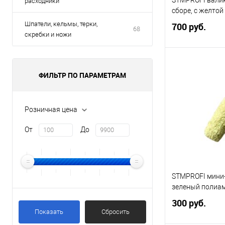
расходники
сборе, с желто
Шпатели, кельмы, терки,
700 руб.
68
скребки и ножи
Под
ФИЛЬТР ПО ПАРАМЕТРАМ
Купить в 1 кл
Розничная цена
В избранное
Элемент каталог
От
До
STMPROFI валик
сборе, с желтой
71101A
STMPROFI мини-
зеленый полиа
300 руб.
Показать
Сбросить