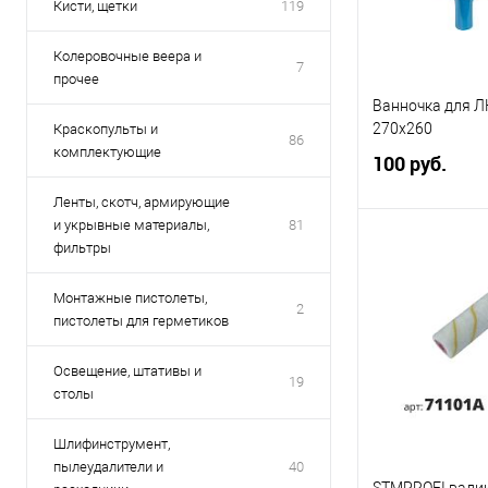
Кисти, щетки
119
Колеровочные веера и
7
прочее
Ванночка для Л
270x260
Краскопульты и
86
комплектующие
100 руб.
Ленты, скотч, армирующие
и укрывные материалы,
81
фильтры
Под
Монтажные пистолеты,
2
Купить в 1 кл
пистолеты для герметиков
В избранное
Освещение, штативы и
19
Элемент каталог
столы
Ванночка для Л
270x260
Шлифинструмент,
пылеудалители и
40
STMPROFI валик