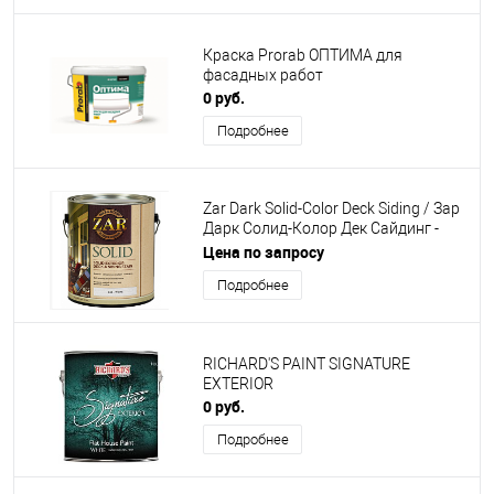
Краска Prorab ОПТИМА для
фасадных работ
0 руб.
Подробнее
Zar Dark Solid-Color Deck Siding / Зар
Дарк Солид-Колор Дек Сайдинг -
Укрывная пропитка по дереву
Цена по запросу
Подробнее
RICHARD'S PAINT SIGNATURE
EXTERIOR
0 руб.
Подробнее