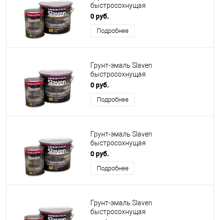
быстросохнущая
антикоррозионная вишневая
0 руб.
Подробнее
Грунт-эмаль Slaven
быстросохнущая
антикоррозионная черный
0 руб.
Подробнее
Грунт-эмаль Slaven
быстросохнущая
антикоррозионная слоновая кость
0 руб.
Подробнее
Грунт-эмаль Slaven
быстросохнущая