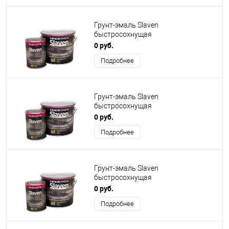
Грунт-эмаль Slaven
быстросохнущая
антикоррозионная хвойная зелень
0 руб.
Подробнее
Грунт-эмаль Slaven
быстросохнущая
антикоррозионная зеленый лист
0 руб.
Подробнее
Грунт-эмаль Slaven
быстросохнущая
антикоррозионная зеленая
0 руб.
Подробнее