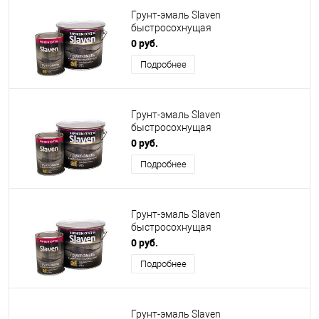
Грунт-эмаль Slaven
быстросохнущая
антикоррозионная красно-
0 руб.
коричневая
Подробнее
Грунт-эмаль Slaven
быстросохнущая
антикоррозионная красная
0 руб.
Подробнее
Грунт-эмаль Slaven
быстросохнущая
антикоррозионная оранжевая
0 руб.
Подробнее
Грунт-эмаль Slaven