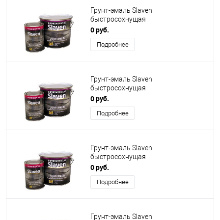
Грунт-эмаль Slaven
быстросохнущая
антикоррозионная светло-голубая
0 руб.
Подробнее
Грунт-эмаль Slaven
быстросохнущая
антикоррозионная синяя матовая
0 руб.
Подробнее
Грунт-эмаль Slaven
быстросохнущая
антикоррозионная синяя
0 руб.
Подробнее
Грунт-эмаль Slaven