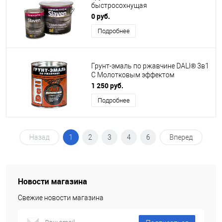
быстросохнущая
антикоррозионная белая ночь
0 руб.
Подробнее
Грунт-эмаль по ржавчине DALI® 3в1
С Молотковым эффектом
Шоколадный
1 250 руб.
Подробнее
Назад
1
2
3
4
6
Вперед
Новости магазина
Свежие новости магазина