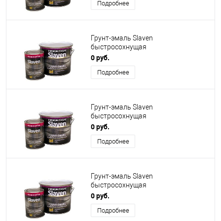
Подробнее
Грунт-эмаль Slaven
быстросохнущая
антикоррозионная серый
0 руб.
Подробнее
Грунт-эмаль Slaven
быстросохнущая
антикоррозионная светло-серый
0 руб.
Подробнее
Грунт-эмаль Slaven
быстросохнущая
антикоррозионная белый
0 руб.
Подробнее