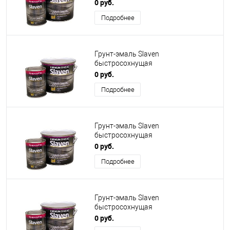
антикоррозионная голубой
0 руб.
Подробнее
Грунт-эмаль Slaven
быстросохнущая
антикоррозионная коричневый
0 руб.
Подробнее
Грунт-эмаль Slaven
быстросохнущая
антикоррозионная золотисто-
0 руб.
желтый
Подробнее
Грунт-эмаль Slaven
быстросохнущая
антикоррозионная желтая
0 руб.