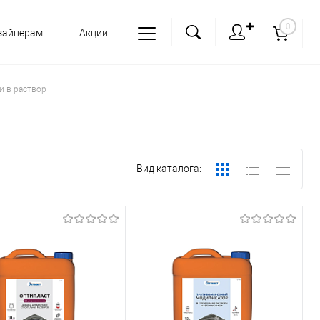
✚
0
зайнерам
Акции
и в раствор
Вид каталога: