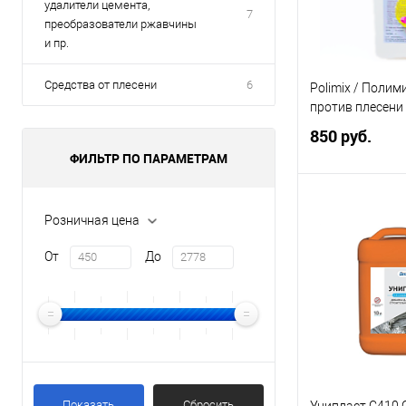
удалители цемента,
7
преобразователи ржавчины
и пр.
Средства от плесени
6
Polimix / Полим
против плесени 
850 руб.
ФИЛЬТР ПО ПАРАМЕТРАМ
В 
Розничная цена
От
До
Купить в 1 кл
В избранное
Элемент каталог
Polimix / Полим
против плесени 
Объём:
Показать
Сбросить
Унипласт С410