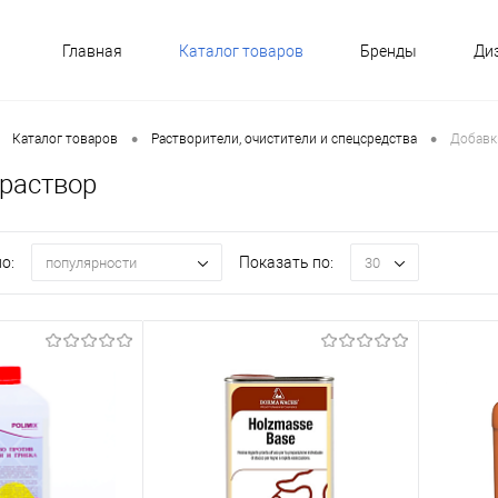
Главная
Каталог товаров
Бренды
Ди
•
•
Каталог товаров
Растворители, очистители и спецсредства
Добавк
 раствор
о:
Показать по:
популярности
30