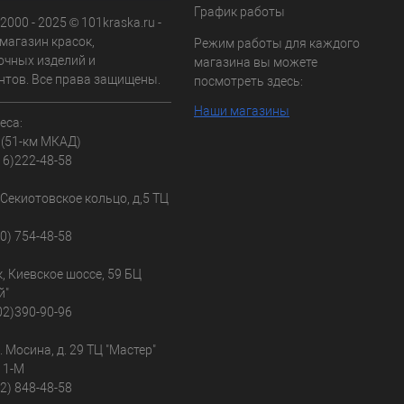
График работы
2000 - 2025 © 101kraska.ru -
магазин красок,
Режим работы для каждого
очных изделий и
магазина вы можете
нтов. Все права защищены.
посмотреть здесь:
Наши магазины
еса:
 (51-км МКАД)
16)222-48-58
, Секиотовское кольцо, д,5 ТЦ
30) 754-48-58
к, Киевское шоссе, 59 БЦ
й"
02)390-90-96
л. Мосина, д. 29 ТЦ "Мастер"
 1-М
02) 848-48-58