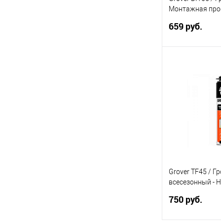
Объём:
Монтажная про
пена, 0,75 л
0,75 л
659 руб.
Под
Купить в 1 кл
В избранное
Grover TF45 / Г
всесезонный -
утеплитель
750 руб.