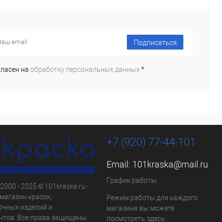
Подписаться
гласен на
обработку персональных данных.
*
+7 (920) 77-44-101
Email:
101kraska@mail.ru
График работы
2000 - 2025 © 101kraska.ru -
магазин красок,
Режим работы для каждого
очных изделий и
магазина вы можете
нтов. Все права защищены.
посмотреть здесь: