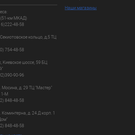
Наши магазины
еса:
 (51-км МКАД)
16)222-48-58
, Секиотовское кольцо, д,5 ТЦ
30) 754-48-58
к, Киевское шоссе, 59 БЦ
й"
02)390-90-96
л. Мосина, д. 29 ТЦ "Мастер"
 1-М
02) 848-48-58
л. Коминтерна, д. 24 Д корп. 1
Дом"
02) 848-48-58