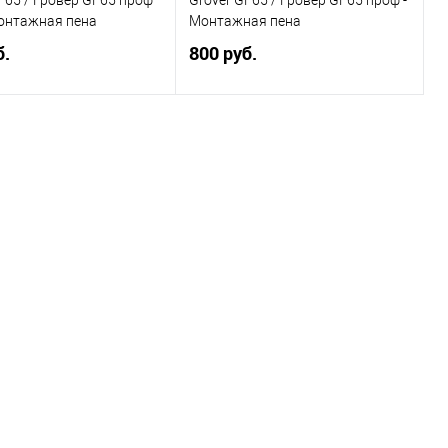
Монтажная пена
Монтажная пена
б.
800 руб.
Подписаться
Подписаться
ь в 1 клик
Сравнение
Купить в 1 клик
Сравнение
ранное
Недоступно
В избранное
Недоступно
каталога:
Элемент каталога:
GF65 / Гровер GF65
Grover GF65 / Гровер GF65
ма - Монтажная пена
проф - Монтажная пена
Объём:
0,75 л