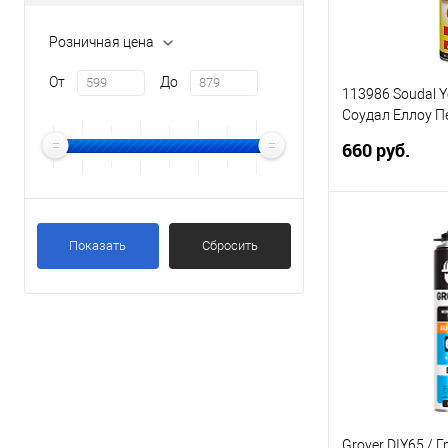
Розничная цена
От
До
113986 Soudal Y
Соудал Еллоу П
профессиональн
660 руб.
В 
Показать
Сбросить
Купить в 1 кл
В избранное
Элемент каталог
113986 Soudal Y
Foam / Соудал 
профессиональн
Двери)
Grover DIY65 / Г