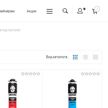
✚
0
зайнерам
Акции
 под пистолет
Вид каталога: