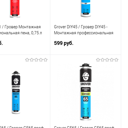
1 / Гровер Монтажная
Grover DIY45 / Гровер DIY45 -
ональная пена, 0,75 л
Монтажная профессиональная
пена 0,75 л
б.
599 руб.
Подписаться
Подписаться
ь в 1 клик
Сравнение
Купить в 1 клик
Сравнение
ранное
Недоступно
В избранное
Недоступно
F65 / Гровер GF65 проф
Grover GF65 / Гровер GF65 проф -