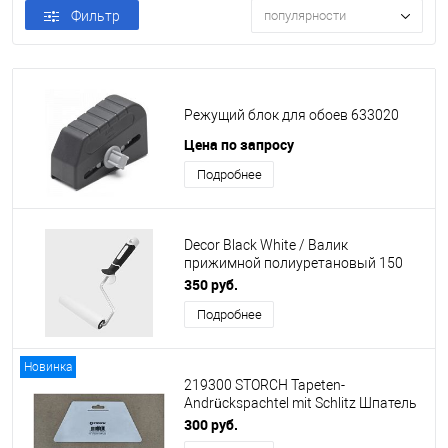
Фильтр
популярности
Режущий блок для обоев 633020
Цена по запросу
Подробнее
Decor Black White / Валик
прижимной полиуретановый 150
мм 138-3150
350 руб.
Подробнее
Новинка
219300 STORCH Tapeten-
Andrückspachtel mit Schlitz Шпатель
прижимной обойный, 23см
300 руб.