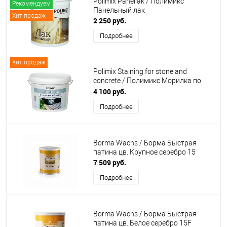
Polimix Panellak / Полимикс
Рекомендуем
Панельный лак
Хит продаж
2 250 руб.
Подробнее
Хит продаж
Polimix Staining for stone and
concrete / Полимикс Морилка по
камню и бетону
4 100 руб.
Подробнее
Borma Wachs / Борма Быстрая
патина цв. Крупное серебро 15
7 509 руб.
Подробнее
Borma Wachs / Борма Быстрая
патина цв. Белое серебро 15F