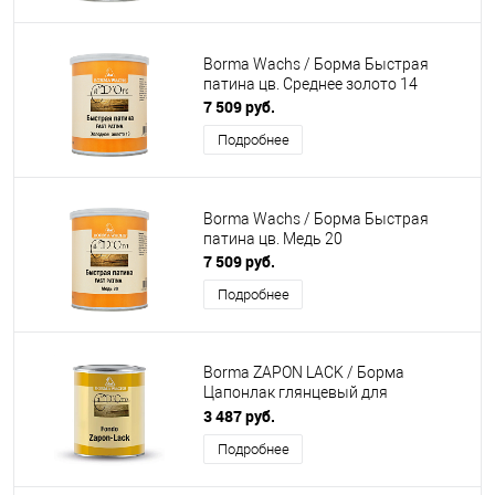
Borma Wachs / Борма Быстрая
патина цв. Среднее золото 14
7 509 руб.
Подробнее
Borma Wachs / Борма Быстрая
патина цв. Медь 20
7 509 руб.
Подробнее
Borma ZAPON LACK / Борма
Цапонлак глянцевый для
золочения
3 487 руб.
Подробнее