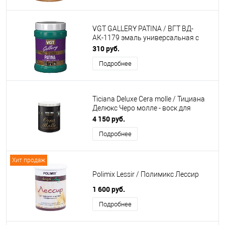
VGT GALLERY PATINA / ВГТ ВД-
АК-1179 эмаль универсальная с
эффектами
310 руб.
Подробнее
Ticiana Deluxe Cera molle / Тициана
Делюкс Черо молле - воск для
известковых штукатурок
4 150 руб.
Подробнее
Хит продаж
Polimix Lessir / Полимикс Лессир
1 600 руб.
Подробнее