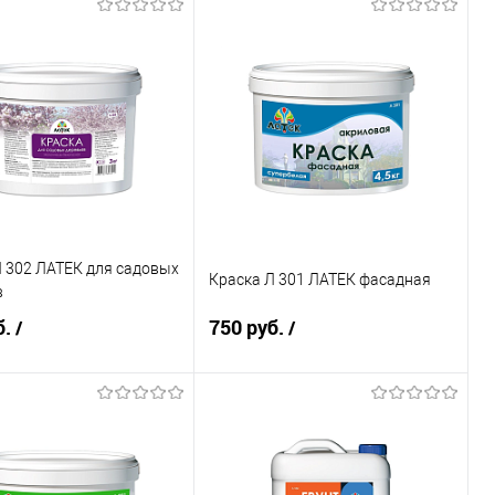
Подписаться
Подписаться
ь в 1 клик
Сравнение
Купить в 1 клик
Сравнение
ранное
Недоступно
В избранное
Недоступно
каталога:
Элемент каталога:
ка Л601 ЛАТЕК для
Противоморозная добавка
них работ
Л401 ЛАТЕК
Объём:
Л 302 ЛАТЕК для садовых
Краска Л 301 ЛАТЕК фасадная
5 л
в
б.
750 руб.
/
/
Подписаться
Подписаться
ь в 1 клик
Сравнение
Купить в 1 клик
Сравнение