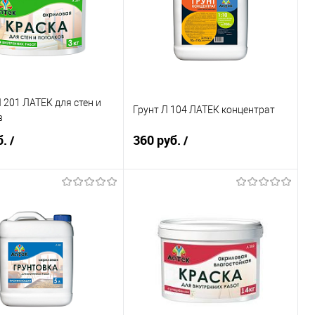
ранное
Недоступно
В избранное
Недоступно
каталога:
Элемент каталога:
Л 302 ЛАТЕК для
Краска Л 301 ЛАТЕК
 деревьев
фасадная
Фасовка:
 201 ЛАТЕК для стен и
Грунт Л 104 ЛАТЕК концентрат
4,5 кг
в
б.
360 руб.
/
/
Подписаться
Подписаться
ь в 1 клик
Сравнение
Купить в 1 клик
Сравнение
ранное
Недоступно
В избранное
Недоступно
каталога:
Элемент каталога:
Л 201 ЛАТЕК для стен
Грунт Л 104 ЛАТЕК