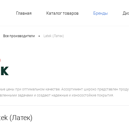
Главная
Каталог товаров
Бренды
Ди
•
Все производители
Latek (Латек)
пные цены при оптимальном качестве. Ассортимент широко представлен прод
авленными задачами и создают надежные и износостойкие покрытия.
ek (Латек)