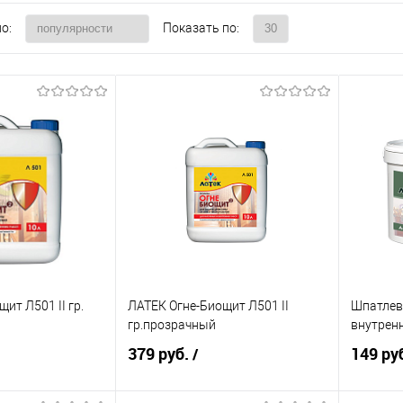
о:
Показать по:
ит Л501 II гр.
ЛАТЕК Огне-Биощит Л501 II
Шпатлев
гр.прозрачный
внутрен
379 руб.
149 ру
/