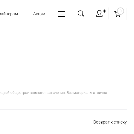
✚
0
зайнерам
Акции
укцией общестроительного назначения. Все материалы отлично
Возврат к списку