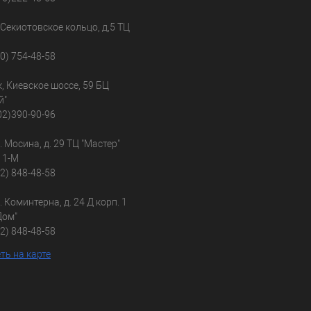
, Секиотовское кольцо, д,5 ТЦ
30) 754-48-58
к, Киевское шоссе, 59 БЦ
й"
02)390-90-96
л. Мосина, д. 29 ТЦ "Мастер"
 1-М
02) 848-48-58
л. Коминтерна, д. 24 Д корп. 1
Дом"
02) 848-48-58
ть на карте