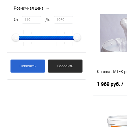
Под
Розничная цена
От
До
Купить в 1 кл
В избранное
Элемент каталог
ЛАТЕК Огне-Биощ
гр. розовый
Объём:
Показать
Сбросить
Краска ЛАТЕК р
5 л
1 969 руб.
/
Под
Купить в 1 кл