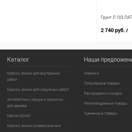
интерьерная м
Фасовка:
Грунт Л 103 ЛА
3 кг
2 740 руб.
/
Под
Каталог
Наши предложен
Купить в 1 кл
Краски, эмали для внутренних
Новинки
работ
В избранное
Популярные товары
Краски, эмали для наружных работ
Элемент каталог
Распродажи и скидки
Антисептики, лазури и пропитки
Грунт Л 103 ЛА
Рекомендуемые товары
бетонконтакт
для дерева
Фасовка:
Уцененные товары
Масло OSMO
18 кг
Краски, эмали универсальные