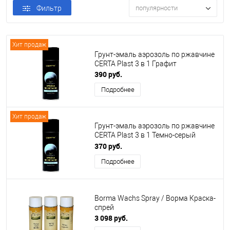
Фильтр
популярности
Хит продаж
Грунт-эмаль аэрозоль по ржавчине
CERTA Plast 3 в 1 Графит
390 руб.
Подробнее
Хит продаж
Грунт-эмаль аэрозоль по ржавчине
CERTA Plast 3 в 1 Темно-серый
(~RAL 7024)
370 руб.
Подробнее
Borma Wachs Spray / Ворма Краска-
спрей
3 098 руб.