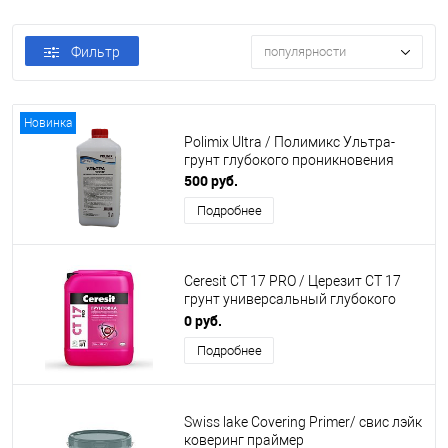
Фильтр
популярности
Новинка
Polimix Ultra / Полимикс Ультра-
грунт глубокого проникновения
500 руб.
Подробнее
Ceresit CT 17 PRO / Церезит СТ 17
грунт универсальный глубокого
проникновения
0 руб.
Подробнее
Swiss lake Covering Primer/ свис лэйк
коверинг праймер