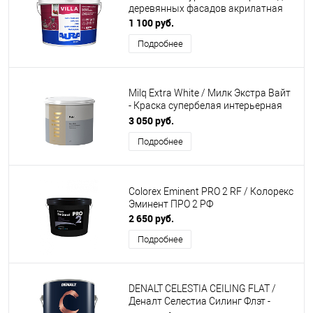
деревянных фасадов акрилатная
1 100 руб.
Подробнее
Milq Extra White / Милк Экстра Вайт
- Краска супербелая интерьерная
для потолков
3 050 руб.
Подробнее
Colorex Eminent PRO 2 RF / Колорекс
Эминент ПРО 2 РФ
2 650 руб.
Подробнее
DENALT CELESTIA CEILING FLAT /
Деналт Селестиа Силинг Флэт -