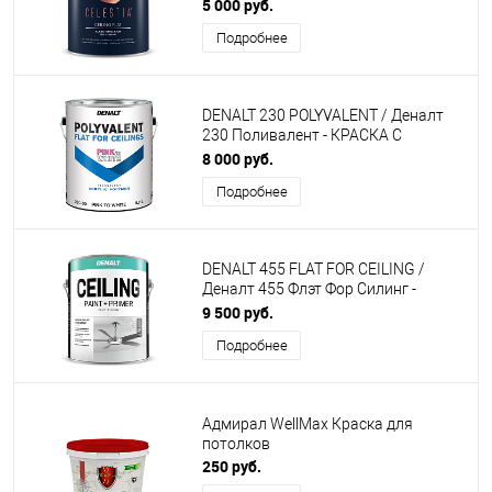
КРАСКА ДЛЯ ПОТОЛКА
5 000 руб.
Подробнее
DENALT 230 POLYVALENT / Деналт
230 Поливалент - КРАСКА С
ИНИДИКАТОРОМ ПРОКРАСА
8 000 руб.
Подробнее
DENALT 455 FLAT FOR CEILING /
Деналт 455 Флэт Фор Силинг -
МАТОВАЯ КРАСКА ДЛЯ ПОТОЛКОВ
9 500 руб.
Подробнее
Адмирал WellMax Краска для
потолков
250 руб.