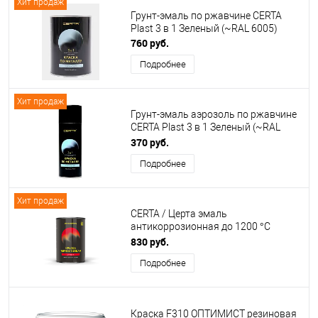
Хит продаж
Грунт-эмаль по ржавчине CERTA
Plast 3 в 1 Зеленый (~RAL 6005)
760 руб.
Подробнее
Хит продаж
Грунт-эмаль аэрозоль по ржавчине
CERTA Plast 3 в 1 Зеленый (~RAL
6005)
370 руб.
Подробнее
Хит продаж
CERTA / Церта эмаль
антикоррозионная до 1200 °C
черный (~RAL 9005)
830 руб.
Подробнее
Краска F310 ОПТИМИСТ резиновая