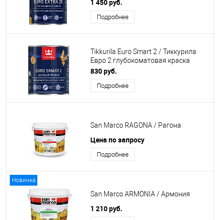
краска для влажных помещений
1 450 руб.
Подробнее
Tikkurila Euro Smart 2 / Тиккурила
Евро 2 глубокоматовая краска
интерьерная
830 руб.
Подробнее
San Marco RAGONA / Рагона
Цена по запросу
Подробнее
Новинка
San Marco ARMONIA / Армония
1 210 руб.