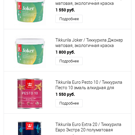
матовая, экологичная краска
интерьерная (насыщенные тона)
1 550 руб.
Подробнее
Tikkurila Joker / Тиккурила Джокер
матовая, экологичная краска
интерьерная (белая, светлые тона)
1 800 руб.
Подробнее
Tikkurila Euro Pesto 10 / Тиккурила
Песто 10 эмаль алкидная для
внутренних работ матовая
1 550 руб.
(насыщенные тона)
Подробнее
Tikkurila Euro Extra 20 / Тиккурила
Евро Экстра 20 полуматовая