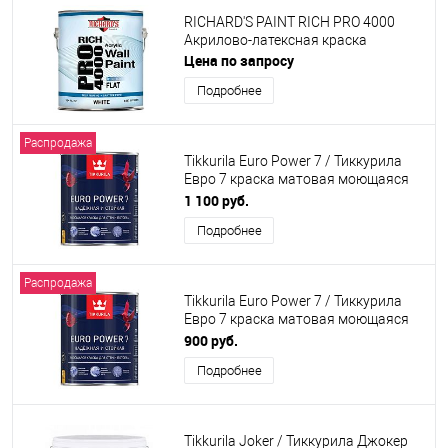
RICHARD'S PAINT RICH PRO 4000
Акрилово-латексная краска
Цена по запросу
Подробнее
Распродажа
Tikkurila Euro Power 7 / Тиккурила
Евро 7 краска матовая моющаяся
(база А-белая, светлые тона)
1 100 руб.
Подробнее
Распродажа
Tikkurila Euro Power 7 / Тиккурила
Евро 7 краска матовая моющаяся
(база С-тёмные и насыщенные
900 руб.
цвета)
Подробнее
Tikkurila Joker / Тиккурила Джокер