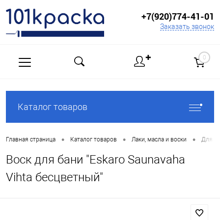
+7(920)774-41-01
Заказать звонок
✚
0
Каталог товаров
•
•
•
Главная страница
Каталог товаров
Лаки, масла и воски
Для ба
Воск для бани "Eskaro Saunavaha
Vihta бесцветный"