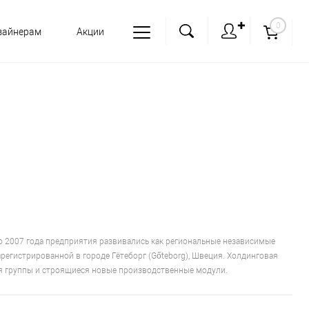
✚
0
зайнерам
Акции
о 2007 года предприятия развивались как региональные независимые
регистрированной в городе Гётеборг (Gőteborg), Швеция. Холдинговая
я группы и строящиеся новые производственные модули.