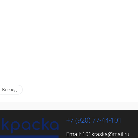
ь в 1 клик
Сравнение
Купить в 1 клик
Сравнение
ранное
Недоступно
В избранное
Недоступно
каталога:
Элемент каталога:
ӧӧblilakk 40 / Эскаро
Eskaro Mӧӧblilakk 15 / Эскаро
к - акриловый лак
Мёблилак - акриловый лак
ели
для мебели
Объём:
0,45 л
Вперед
+7 (920) 77-44-101
Email:
101kraska@mail.ru