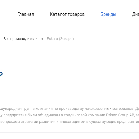
Главная
Каталог товаров
Бренды
Ди
•
Все производители
Eskaro (Эскаро)
еждународная группа компаний по производству лакокрасочных материалов. Д
ду предприятия были объединены в холдинговой компании Eskaro Group AB, за
 вопросами стратегии развития и инвестициями в существующие предприяти