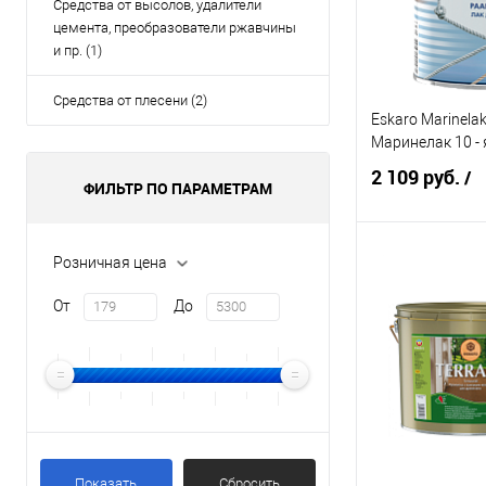
Средства от высолов, удалители
Элемент каталог
цемента, преобразователи ржавчины
и пр. (1)
Eskaro Parketilak
Эскаро Паркети
Лак
Средства от плесени (2)
Объём:
Eskaro Marinelak
Маринелак 10 -
2,5 л
2 109 руб.
/
ФИЛЬТР ПО ПАРАМЕТРАМ
Розничная цена
Под
От
До
Купить в 1 кл
В избранное
Элемент каталог
Eskaro Marinelak
Маринелак 10 - 
Объём:
Показать
Сбросить