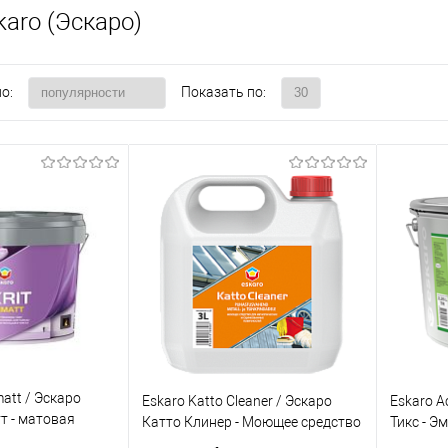
aro (Эскаро)
о:
Показать по:
matt / Эскаро
Eskaro Katto Cleaner / Эскаро
Eskaro A
т - матовая
Катто Клинер - Моющее средство
Тикс - Э