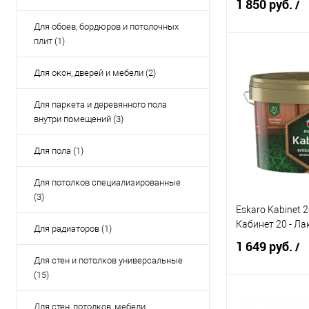
1 850 руб.
/
Для обоев, бордюров и потолочных
плит (1)
Под
Для окон, дверей и мебели (2)
Купить в 1 кл
Для паркета и деревянного пола
внутри помещений (3)
В избранное
Элемент каталог
Для пола (1)
Eskaro Akrit Ulti
Акрит Ультимат
Для потолков специализированные
краска
(3)
База:
Eskaro Kabinet 2
Кабинет 20 - Ла
Для радиаторов (1)
1 (А) белый (дл
светлые цвета)
1 649 руб.
/
Для стен и потолков универсальные
Объём:
(15)
0,9 л
Под
Для стен, потолков, мебели,
Степень блеска: