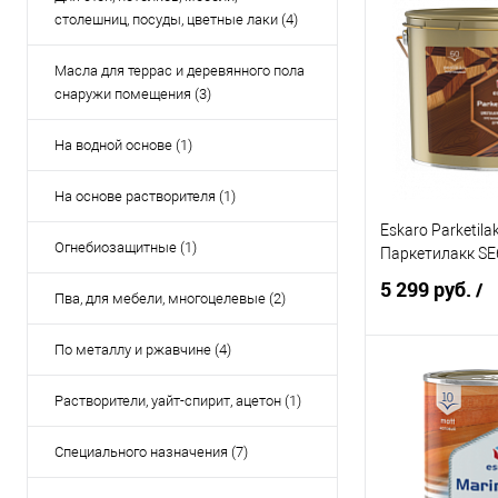
столешниц, посуды, цветные лаки (4)
2 (матовая)
Купить в 1 кл
Масла для террас и деревянного пола
В избранное
снаружи помещения (3)
Элемент каталог
На водной основе (1)
Eskaro Kabinet 2
Кабинет 20 - Ла
На основе растворителя (1)
Объём:
Eskaro Parketila
Огнебиозащитные (1)
0.95 л
Паркетилакк SE6
5 299 руб.
/
Пва, для мебели, многоцелевые (2)
По металлу и ржавчине (4)
Под
Растворители, уайт-спирит, ацетон (1)
Купить в 1 кл
Специального назначения (7)
В избранное