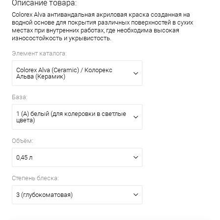
Описание товара:
Colorex Alva антивандальная акриловая краска созданная на
водной основе для покрытия различных поверхностей в сухих
местах при внутренних работах, где необходима высокая
износостойкость и укрывистость.
Элемент каталога:
Colorex Alva (Ceramic) / Колорекс
Альва (Керамик)
База:
1 (А) белый (для колеровки в светлые
цвета)
Объём:
0,45 л
Степень блеска:
3 (глубокоматовая)